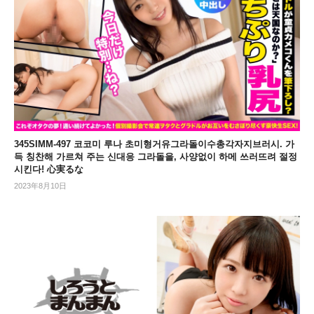
345SIMM-497 코코미 루나 초미형거유그라돌이수총각자지브러시. 가
득 칭찬해 가르쳐 주는 신대응 그라돌을, 사양없이 하메 쓰러뜨려 절정
시킨다! 心実るな
2023年8月10日