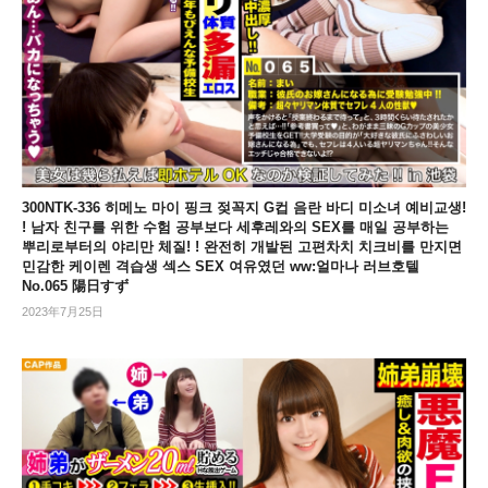
300NTK-336 히메노 마이 핑크 젖꼭지 G컵 음란 바디 미소녀 예비교생!
! 남자 친구를 위한 수험 공부보다 세후레와의 SEX를 매일 공부하는
뿌리로부터의 야리만 체질! ! 완전히 개발된 고편차치 치크비를 만지면
민감한 케이렌 격습생 섹스 SEX 여유였던 ww:얼마나 러브호텔
No.065 陽日すず
2023年7月25日