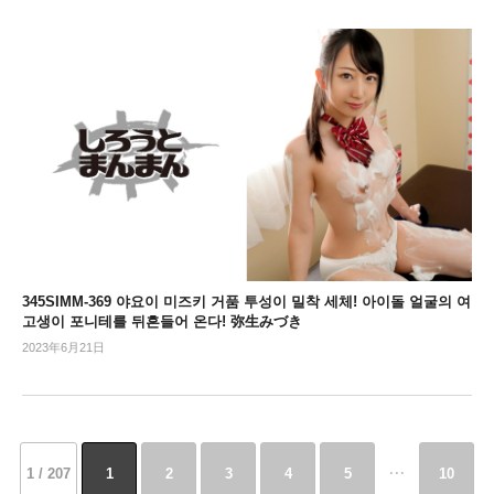
345SIMM-369 야요이 미즈키 거품 투성이 밀착 세체! 아이돌 얼굴의 여
고생이 포니테를 뒤흔들어 온다! 弥生みづき
2023年6月21日
...
1 / 207
1
2
3
4
5
10