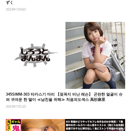
ずく
2023年7月6日
345SIMM-303 타카스기 마리 【젖꼭지 비난 레슨】 곤란한 얼굴이 슈
퍼 귀여운 한 딸이 ≪남친을 위해≫ 처음외도섹스 高杉麻里
2023年7月1日