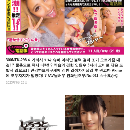
300NTK-298 이가라시 카나 슈퍼 야리만 블랙 걸과 조기 오르가즘 대
결! ? 물총으로 즉시 타락! ? 역습의 경험 인원수 3자리 오버로 닦은 도
발적 입으로! ! 민감한보지쿠세에 강한 걸생자지삽입 후 완고한 Akme
에 모두자지가 발랐다! ? /AV남배우 전화번호부/No.011 五十嵐かな
2023年6月26日