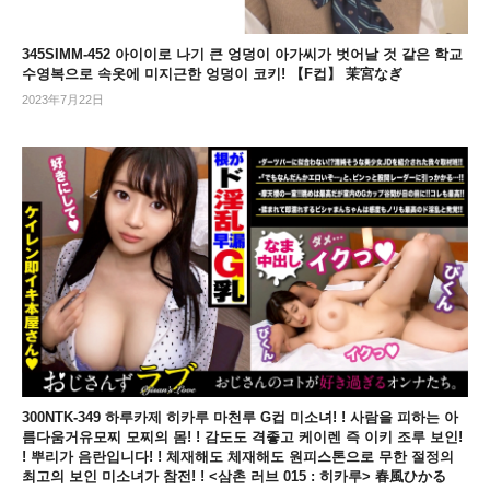
345SIMM-452 아이이로 나기 큰 엉덩이 아가씨가 벗어날 것 같은 학교
수영복으로 속옷에 미지근한 엉덩이 코키! 【F컵】 茉宮なぎ
2023年7月22日
300NTK-349 하루카제 히카루 마천루 G컵 미소녀! ! 사람을 피하는 아
름다움거유모찌 모찌의 몸! ! 감도도 격좋고 케이렌 즉 이키 조루 보인!
! 뿌리가 음란입니다! ! 체재해도 체재해도 원피스톤으로 무한 절정의
최고의 보인 미소녀가 참전! ! <삼촌 러브 015 : 히카루> 春風ひかる