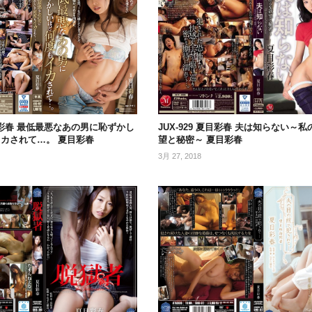
 夏目彩春 最低最悪なあの男に恥ずかし
JUX-929 夏目彩春 夫は知らない～
カされて…。 夏目彩春
望と秘密～ 夏目彩春
3月 27, 2018