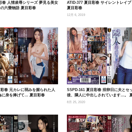
 夏目彩春 人情凌辱シリーズ 夢見る美女
ATID-377 夏目彩春 サイレントレイ
の六畳物語 夏目彩春
夏目彩春
12月 6, 2019
 夏目彩春 元カレに弱みを握られた人
SSPD-161 夏目彩春 排卵日に夫と
為に身を捧げて… 夏目彩春
後、隣人に中出しされています…。 
8月 25, 2020