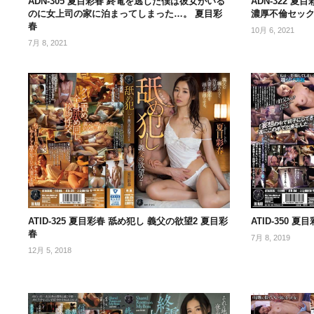
ADN-305 夏目彩春 終電を逃した僕は彼女がいる
ADN-322 
のに女上司の家に泊まってしまった…。 夏目彩
濃厚不倫セック
春
10月 6, 2021
7月 8, 2021
ATID-325 夏目彩春 舐め犯し 義父の欲望2 夏目彩
ATID-350
春
7月 8, 2019
12月 5, 2018