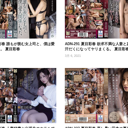
夏目彩春 誰もが羨む女上司と、僕は愛
ADN-291 夏目彩春 欲求不満な人妻
。 夏目彩春
汗だくになってヤリまくる。 夏目彩
3月 6, 2021