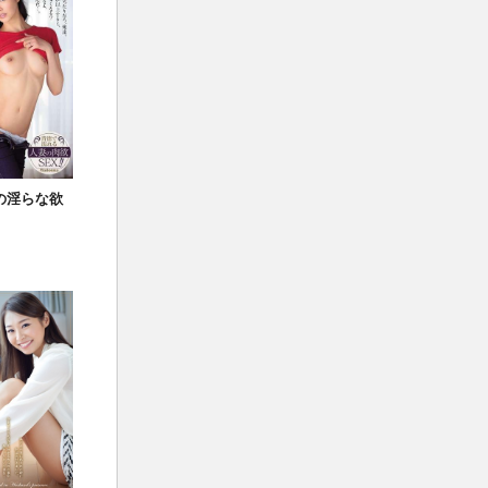
私の淫らな欲