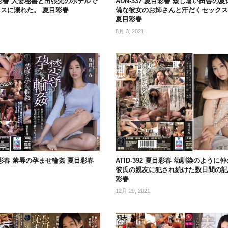
夏目彩春 人妻秘書と出張先のホテルで
ADN-337 夏目彩春 蒸し暑い田舎の
スに溺れた。 夏目彩春
備な彼女のお姉さんと汗だくセック
夏目彩春
8月 3, 2021
 夏目彩春 禁辱の孕ませ輪姦 夏目彩春
ATID-392 夏目彩春 幼馴染のように
彼氏の親友に犯され続けた数日間の記
彩春
12月 29, 2021