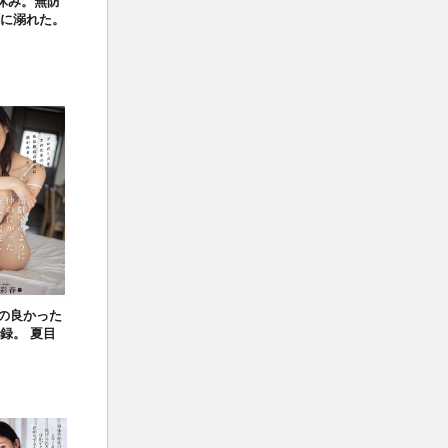
夏休み。無防
スに溺れた。
仲の良かった
録。 夏目