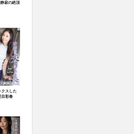
プ 静寂の絶頂
セックスした
夏目彩春