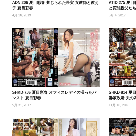
ADN-206 夏目彩春 禁じられた果実 女教師と教え
ATID-275
子 夏目彩春
と変態親父たち
4月 16, 2019
5月 4, 2017
SHKD-736 夏目彩春 オフィスレディの湿ったパ
SHKD-814
ンスト 夏目彩春
妻家政婦 夫の
5月 31, 2017
11月 10, 2018