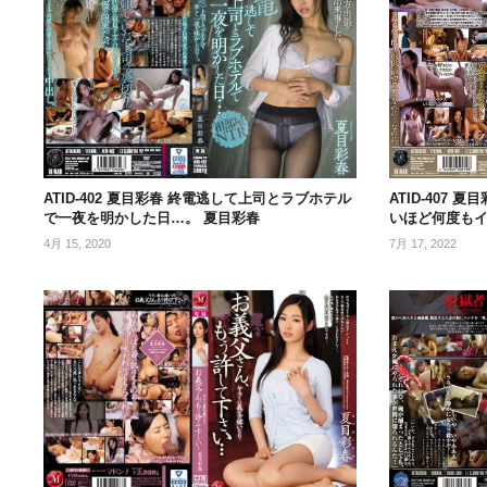
ATID-402 夏目彩春 終電逃して上司とラブホテル
ATID-407
で一夜を明かした日…。 夏目彩春
いほど何度もイ
4月 15, 2020
7月 17, 2022