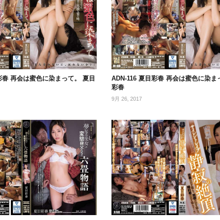
夏目彩春 再会は蜜色に染まって。 夏目
ADN-116 夏目彩春 再会は蜜色に染
彩春
9月 26, 2017