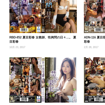
RBD-852 夏目彩春 女教師、性拷問の日々…。 夏
ADN-116 
目彩春
彩春
10月 23, 2017
2月 28, 2017