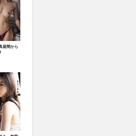
と真昼間から
春